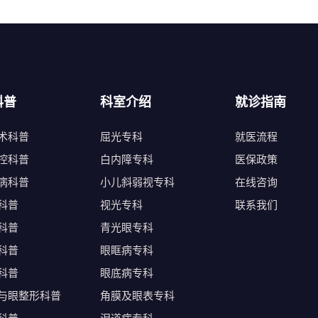
科普
科室介绍
就诊指南
术科普
屈光专科
就医流程
控科普
白内障专科
医保政策
病科普
小儿斜弱视专科
在线咨询
科普
视光专科
联系我们
科普
青光眼专科
科普
眼眶病专科
科普
眼底病专科
与眼整形科普
角膜及眼表专科