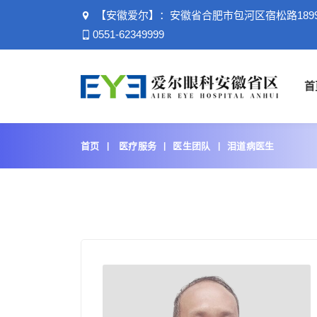
【安徽爱尔】：安徽省合肥市包河区宿松路189
0551-62349999
首
首页
医疗服务
医生团队
泪道病医生