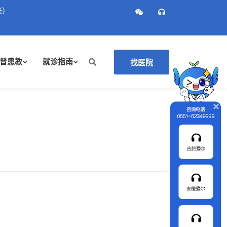
米）
普患教
就诊指南
找医院